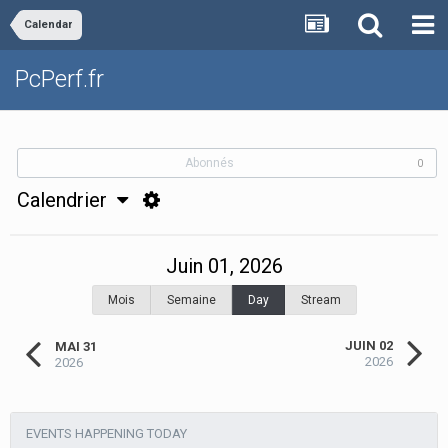
Calendar
PcPerf.fr
Abonnés
0
Calendrier
Juin 01, 2026
Mois
Semaine
Day
Stream
JUIN 02
MAI 31
2026
2026
EVENTS HAPPENING TODAY