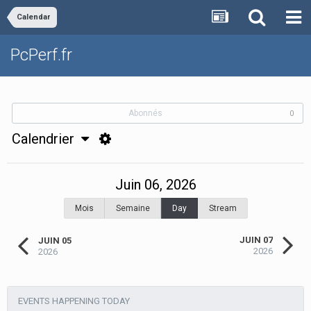
Calendar
PcPerf.fr
Abonnés
0
Calendrier
Juin 06, 2026
Mois
Semaine
Day
Stream
JUIN 07
JUIN 05
2026
2026
EVENTS HAPPENING TODAY