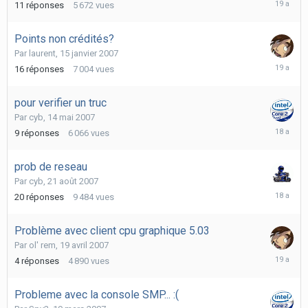
11
réponses
5 672
vues
avril
2007
Points non crédités?
Par
laurent
,
15 janvier 2007
26
16
réponses
7 004
vues
janvier
2007
pour verifier un truc
Par
cyb
,
14 mai 2007
11
9
réponses
6 066
vues
novembr
2007
prob de reseau
Par
cyb
,
21 août 2007
23
20
réponses
9 484
vues
août
2007
Problème avec client cpu graphique 5.03
Par
ol' rem
,
19 avril 2007
19
4
réponses
4 890
vues
avril
2007
Probleme avec la console SMP... :(