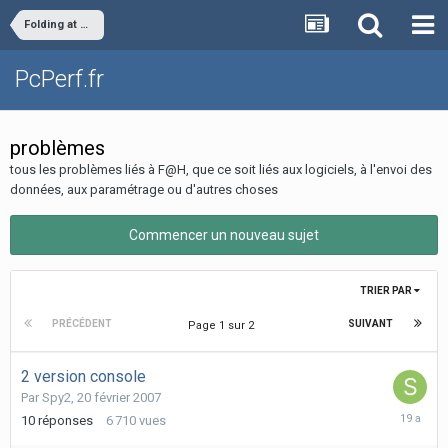
Folding at Home
PcPerf.fr
problèmes
tous les problèmes liés à F@H, que ce soit liés aux logiciels, à l'envoi des
données, aux paramétrage ou d'autres choses
Commencer un nouveau sujet
TRIER PAR
PRÉCÉDENT
SUIVANT
Page 1 sur 2
2 version console
Par
Spy2
,
20 février 2007
26
10
réponses
6 710
vues
février