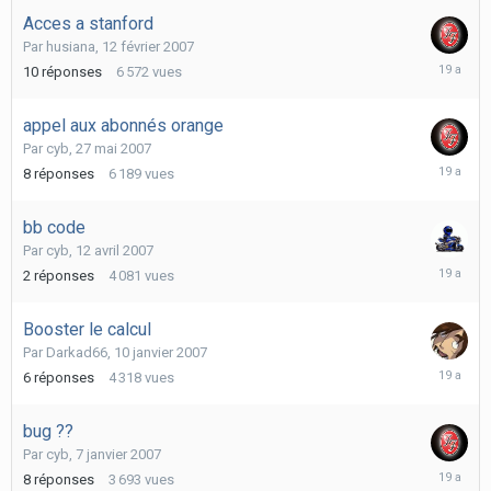
2007
Acces a stanford
Par
husiana
,
12 février 2007
10
10
réponses
6 572
vues
avril
2007
appel aux abonnés orange
Par
cyb
,
27 mai 2007
27
8
réponses
6 189
vues
mai
2007
bb code
Par
cyb
,
12 avril 2007
12
2
réponses
4 081
vues
avril
2007
Booster le calcul
Par
Darkad66
,
10 janvier 2007
10
6
réponses
4 318
vues
janvier
2007
bug ??
Par
cyb
,
7 janvier 2007
8
8
réponses
3 693
vues
janvier