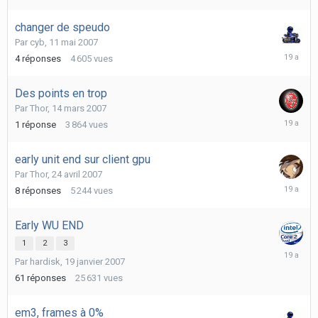
2007
changer de speudo
Par
cyb
,
11 mai 2007
12
4
réponses
4 605
vues
mai
2007
Des points en trop
Par
Thor
,
14 mars 2007
14
1
réponse
3 864
vues
mars
2007
early unit end sur client gpu
Par
Thor
,
24 avril 2007
9
8
réponses
5 244
vues
mai
2007
Early WU END
1
2
3
1
Par
hardisk
,
19 janvier 2007
février
2007
61
réponses
25 631
vues
em3, frames à 0%