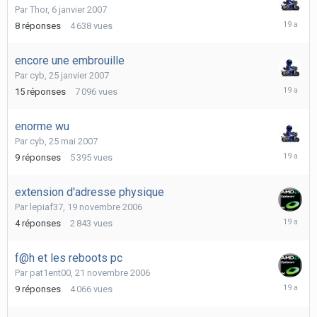
Par
Thor
,
6 janvier 2007
8
8
réponses
4 638
vues
janvier
2007
encore une embrouille
Par
cyb
,
25 janvier 2007
27
15
réponses
7 096
vues
janvier
2007
enorme wu
Par
cyb
,
25 mai 2007
26
9
réponses
5 395
vues
mai
2007
extension d'adresse physique
Par
lepiaf37
,
19 novembre 2006
19
4
réponses
2 843
vues
novembr
2006
f@h et les reboots pc
Par
pat1ent00
,
21 novembre 2006
24
9
réponses
4 066
vues
novembr
2006