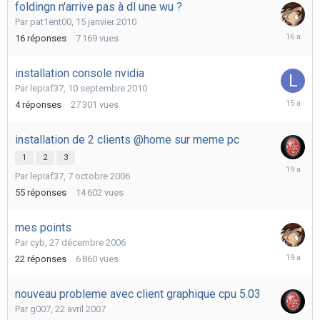
foldingn n'arrive pas à dl une wu ?
Par
pat1ent00
,
15 janvier 2010
12
16
réponses
7 169
vues
mai
2010
installation console nvidia
Par
lepiaf37
,
10 septembre 2010
11
4
réponses
27 301
vues
octobre
2010
installation de 2 clients @home sur meme pc
1
2
3
24
Par
lepiaf37
,
7 octobre 2006
décembr
2006
55
réponses
14 602
vues
mes points
Par
cyb
,
27 décembre 2006
31
22
réponses
6 860
vues
décembr
2006
nouveau probleme avec client graphique cpu 5.03
Par
g007
,
22 avril 2007
22