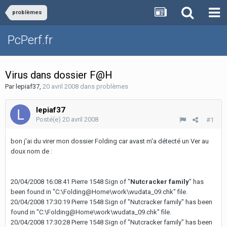
problèmes
PcPerf.fr
Virus dans dossier F@H
Par
lepiaf37
,
20 avril 2008
dans
problèmes
lepiaf37
Posté(e)
20 avril 2008
#1
bon j'ai du virer mon dossier Folding car avast m'a détecté un Ver au
doux nom de :
20/04/2008 16:08:41 Pierre 1548 Sign of "
Nutcracker family
" has
been found in "C:\Folding@Home\work\wudata_09.chk" file.
20/04/2008 17:30:19 Pierre 1548 Sign of "Nutcracker family" has been
found in "C:\Folding@Home\work\wudata_09.chk" file.
20/04/2008 17:30:28 Pierre 1548 Sign of "Nutcracker family" has been