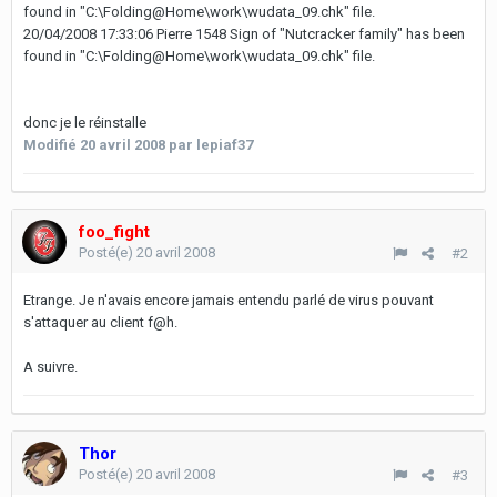
found in "C:\Folding@Home\work\wudata_09.chk" file.
20/04/2008 17:33:06 Pierre 1548 Sign of "Nutcracker family" has been
found in "C:\Folding@Home\work\wudata_09.chk" file.
donc je le réinstalle
Modifié
20 avril 2008
par lepiaf37
foo_fight
Posté(e)
20 avril 2008
#2
Etrange. Je n'avais encore jamais entendu parlé de virus pouvant
s'attaquer au client f@h.
A suivre.
Thor
Posté(e)
20 avril 2008
#3