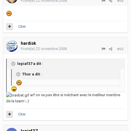
Posté(e)
22 novembre 2006
#64
Citer
hardisk
Posté(e)
22 novembre 2006
#65
lepiaf37 a dit :
Thor a dit :
arf on va pas être si méchant avec le meilleur membre
de la team! ;-)
Citer