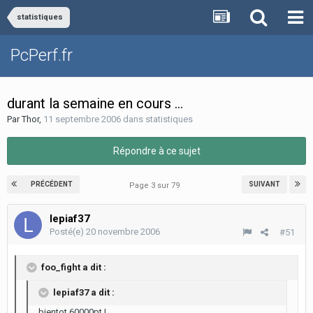
statistiques
PcPerf.fr
durant la semaine en cours ...
Par
Thor
,
11 septembre 2006
dans
statistiques
Répondre à ce sujet
PRÉCÉDENT
SUIVANT
Page 3 sur 79
lepiaf37
Posté(e)
20 novembre 2006
#51
foo_fight a dit :
lepiaf37 a dit :
bientot 60000pt !