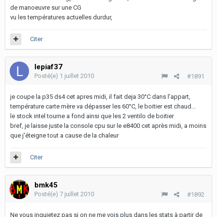
de manoeuvre sur une CG
vu les températures actuelles durdur,
Citer
lepiaf37
Posté(e)
1 juillet 2010
#1891
je coupe la p35 ds4 cet apres midi, il fait deja 30°C dans l'appart,
température carte mère va dépasser les 60°C, le boitier est chaud...
le stock intel tourne a fond ainsi que les 2 ventilo de boitier
bref, je laisse juste la console cpu sur le e8400 cet après midi, a moins
que j'éteigne tout a cause de la chaleur
Citer
bmk45
Posté(e)
7 juillet 2010
#1892
Ne vous inquietez pas si on ne me vois plus dans les stats à partir de