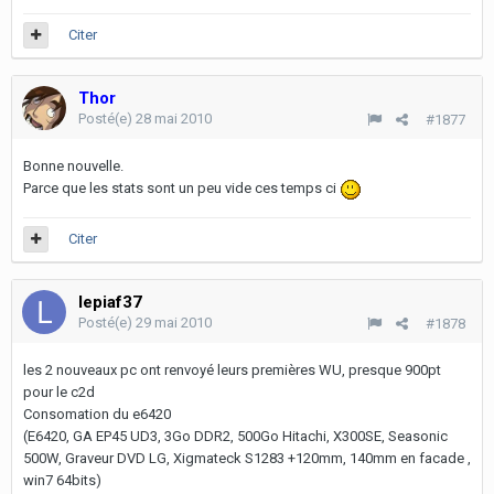
Citer
Thor
Posté(e)
28 mai 2010
#1877
Bonne nouvelle.
Parce que les stats sont un peu vide ces temps ci
Citer
lepiaf37
Posté(e)
29 mai 2010
#1878
les 2 nouveaux pc ont renvoyé leurs premières WU, presque 900pt
pour le c2d
Consomation du e6420
(E6420, GA EP45 UD3, 3Go DDR2, 500Go Hitachi, X300SE, Seasonic
500W, Graveur DVD LG, Xigmateck S1283 +120mm, 140mm en facade ,
win7 64bits)