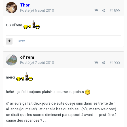
Thor
Posté(e)
6 août 2010
#1899
GG ol'rem
Citer
ol' rem
Posté(e)
7 août 2010
#1900
merci
héhé , ça fait toujours plaisir la course au points
d' ailleurs ça fait deux jours de suite que je suis dans les trente de l'
alliance (journalier) , et dans le bas du tableau (où j me trouve donc)
on dirait que les scores diminuent par rapport à avant . . . peut-être à
cause des vacances ? . . .