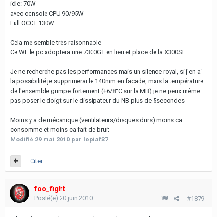
idle: 70W
avec console CPU 90/95W
Full OCCT 130W
Cela me semble très raisonnable
Ce WE le pc adoptera une 7300GT en lieu et place de la X300SE
Je ne recherche pas les performances mais un silence royal, si j'en ai
la possibilité je supprimerai le 140mm en facade, mais la température
de l'ensemble grimpe fortement (+6/8°C sur la MB) je ne peux même
pas poser le doigt sur le dissipateur du NB plus de 5secondes
Moins y a de mécanique (ventilateurs/disques durs) moins ca
consomme et moins ca fait de bruit
Modifié
29 mai 2010
par lepiaf37
Citer
foo_fight
Posté(e)
20 juin 2010
#1879