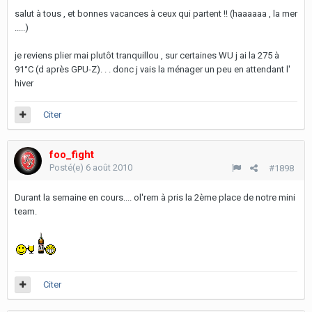
salut à tous , et bonnes vacances à ceux qui partent !! (haaaaaa , la mer
.....)
je reviens plier mai plutôt tranquillou , sur certaines WU j ai la 275 à
91°C (d après GPU-Z). . . donc j vais la ménager un peu en attendant l'
hiver
Citer
foo_fight
Posté(e)
6 août 2010
#1898
Durant la semaine en cours.... ol'rem à pris la 2ème place de notre mini
team.
Citer