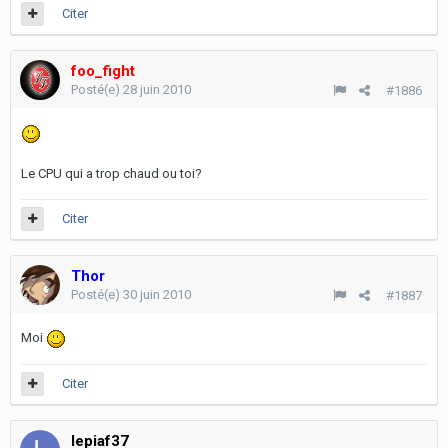
Citer
foo_fight
Posté(e)
28 juin 2010
#1886
Le CPU qui a trop chaud ou toi?
Citer
Thor
Posté(e)
30 juin 2010
#1887
Moi
Citer
lepiaf37