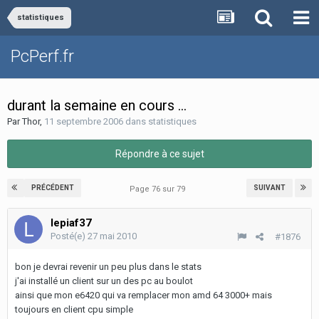
statistiques
PcPerf.fr
durant la semaine en cours ...
Par
Thor
,
11 septembre 2006
dans
statistiques
Répondre à ce sujet
PRÉCÉDENT
SUIVANT
Page 76 sur 79
lepiaf37
Posté(e)
27 mai 2010
#1876
bon je devrai revenir un peu plus dans le stats
j'ai installé un client sur un des pc au boulot
ainsi que mon e6420 qui va remplacer mon amd 64 3000+ mais
toujours en client cpu simple