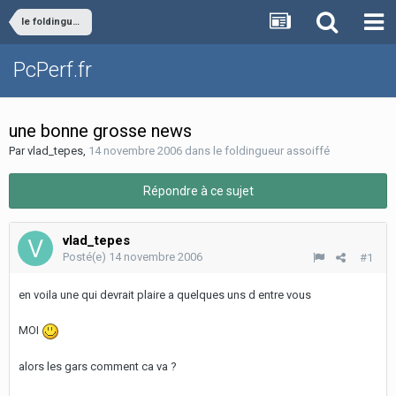
le foldingueur assoiffé
PcPerf.fr
une bonne grosse news
Par
vlad_tepes
,
14 novembre 2006
dans
le foldingueur assoiffé
Répondre à ce sujet
vlad_tepes
Posté(e)
14 novembre 2006
#1
en voila une qui devrait plaire a quelques uns d entre vous
MOI
alors les gars comment ca va ?