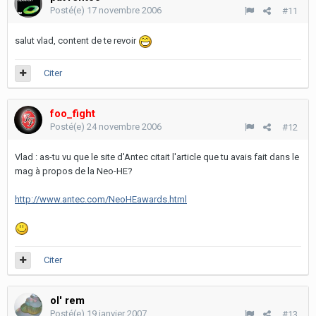
Posté(e)
17 novembre 2006
#11
salut vlad, content de te revoir
Citer
foo_fight
Posté(e)
24 novembre 2006
#12
Vlad : as-tu vu que le site d'Antec citait l'article que tu avais fait dans le
mag à propos de la Neo-HE?
http://www.antec.com/NeoHEawards.html
Citer
ol' rem
Posté(e)
19 janvier 2007
#13