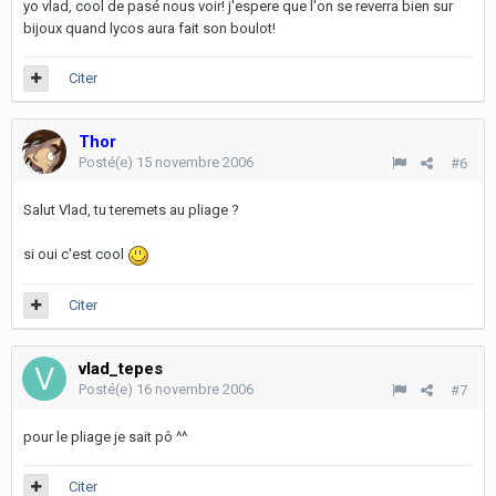
yo vlad, cool de pasé nous voir! j'espere que l'on se reverra bien sur
bijoux quand lycos aura fait son boulot!
Citer
Thor
Posté(e)
15 novembre 2006
#6
Salut Vlad, tu teremets au pliage ?
si oui c'est cool
Citer
vlad_tepes
Posté(e)
16 novembre 2006
#7
pour le pliage je sait pô ^^
Citer