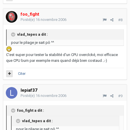
foo_fight
Posté(e)
16 novembre 2006
#8
vlad_tepes a dit :
pour le pliage je sait pô ^^
C'est super pour tester la stabilité d'un CPU overclcké, moi efficace
que CPU burn par exemple mais quand déjà bien costaud. ;-)
Citer
lepiaf37
Posté(e)
16 novembre 2006
#9
foo_fight a dit :
vlad_tepes a dit :
pour le pliage je sait pô ^^