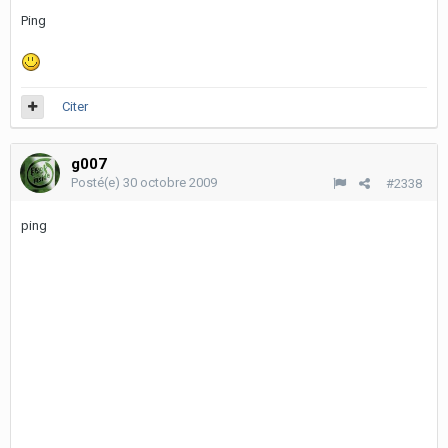
Ping
Citer
g007
Posté(e)
30 octobre 2009
#2338
ping