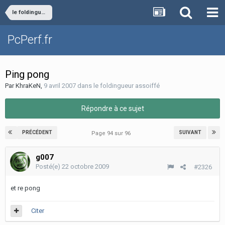
le foldingueur assoiffé
PcPerf.fr
Ping pong
Par
KhraKeN
,
9 avril 2007
dans
le foldingueur assoiffé
Répondre à ce sujet
PRÉCÉDENT
SUIVANT
Page 94 sur 96
g007
Posté(e)
22 octobre 2009
#2326
et re pong
Citer