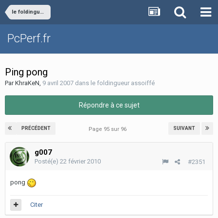
le foldingueur assoiffé
PcPerf.fr
Ping pong
Par
KhraKeN
,
9 avril 2007
dans
le foldingueur assoiffé
Répondre à ce sujet
PRÉCÉDENT
SUIVANT
Page 95 sur 96
g007
Posté(e)
22 février 2010
#2351
pong
Citer