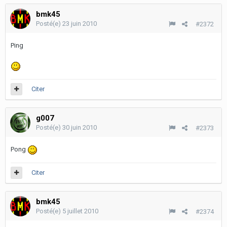
bmk45
Posté(e)
23 juin 2010
#2372
Ping
Citer
g007
Posté(e)
30 juin 2010
#2373
Pong
Citer
bmk45
Posté(e)
5 juillet 2010
#2374