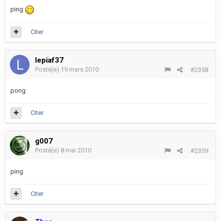
ping
Citer
lepiaf37
Posté(e)
19 mars 2010
#2358
pong
Citer
g007
Posté(e)
8 mai 2010
#2359
ping
Citer