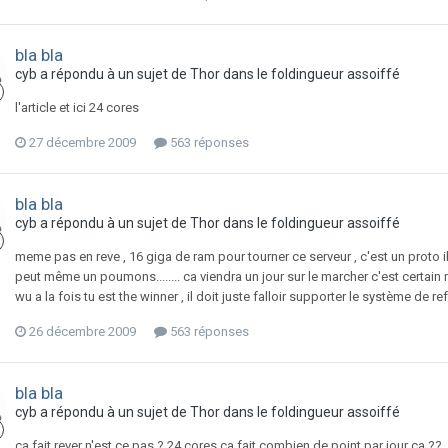
bla bla
cyb
a répondu à un sujet de
Thor
dans
le foldingueur assoiffé
l'article et ici 24 cores
27 décembre 2009
563 réponses
bla bla
cyb
a répondu à un sujet de
Thor
dans
le foldingueur assoiffé
meme pas en reve , 16 giga de ram pour tourner ce serveur , c'est un proto il 
peut même un poumons........ ca viendra un jour sur le marcher c'est certa
wu a la fois tu est the winner , il doit juste falloir supporter le système de 
26 décembre 2009
563 réponses
bla bla
cyb
a répondu à un sujet de
Thor
dans
le foldingueur assoiffé
ca fait rever n'est ce pas ? 24 cores ca fait combien de point par jour ca ??