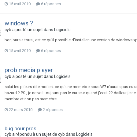
15 avril 2010
6 réponses
windows ?
cyb
a posté un sujet dans
Logiciels
bonjours a tous , est ce qu'il possible d'installer une version de windows x
15 avril 2010
6 réponses
prob media player
cyb
a posté un sujet dans
Logiciels
salut les plieurs dite moi est ce qu'une memebre sous W7 n'aurais pas eu 
hazard ? PS , je ne voit toujours pas le curseur quand j'ecrit ?? dailleur je
membre et non pas memebre
22 mars 2010
2 réponses
bug pour pros
cyb
a répondu à un sujet de
cyb
dans
Logiciels