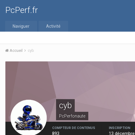
PcPerf.fr
Naviguer
Activité
Accueil
cyb
cyb
PcPerfonaute
COMPTEUR DE CONTENUS
INSCRIPTION
893
13 décembre