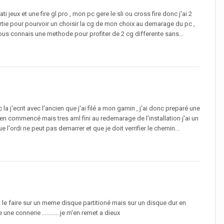
jeux et une fire gl pro , mon pc gere le sli ou cross fire donc j'ai 2
 sortie pour pourvoir un choisir la cg de mon choix au demarage du pc ,
e vous connais une methode pour profiter de 2 cg differente sans...
la j'ecrit avec l'ancien que j'ai filé a mon gamin , j'ai donc preparé une
ien commencé mais tres aml fini au redemarage de l'installation j'ai un
'ordi ne peut pas demarrer et que je doit verrifier le chemin...
t le faire sur un meme disque partitioné mais sur un disque dur en
ne connerie ............je m'en remet a dieux