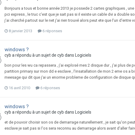
Bonjours a tous et bonne année 2013 je possede 2 cartes graphiques , une ati 
pci express , le truc c'est que je sait pas si il existe un cable dvi a double
j'ai cherché partout sur le net j'ai rien trouvé alors peut ete que l'un d'entr
8 janvier 2013
6 réponses
windows ?
cyb
a répondu à un sujet de
cyb
dans
Logiciels
bon pour les wu ca repassera , j'ai explosé mes 2 disque dur , j'ai plus de pc 
partition primary sur mon dd e esclave , l'insatallation de mon 2 eme os a b
meesage qui dit que j'ai un enorme probleme de configuration de disque que l
16 avril 2010
6 réponses
windows ?
cyb
a répondu à un sujet de
cyb
dans
Logiciels
et de pouvoir choisir son os de demarrage naturellement , je sait qu'on peu
esclave je sait pas si l'os sera reconnu au demarrage alors avant d'aller faire u