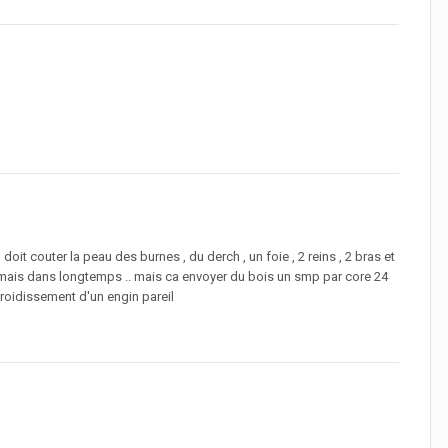
doit couter la peau des burnes , du derch , un foie , 2 reins , 2 bras et
in mais dans longtemps .. mais ca envoyer du bois un smp par core 24
refroidissement d'un engin pareil