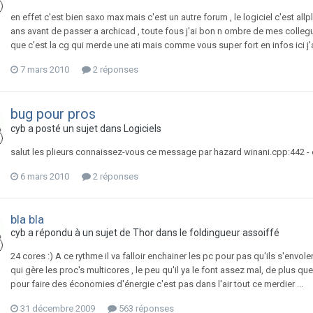
en effet c'est bien saxo max mais c'est un autre forum , le logiciel c'est allpl
ans avant de passer a archicad , toute fous j'ai bon n ombre de mes collegu
que c'est la cg qui merde une ati mais comme vous super fort en infos ici j'ai
7 mars 2010
2 réponses
bug pour pros
cyb
a posté un sujet dans
Logiciels
salut les plieurs connaissez-vous ce message par hazard winani.cpp:442 - én
6 mars 2010
2 réponses
bla bla
cyb
a répondu à un sujet de
Thor
dans
le foldingueur assoiffé
24 cores :) A ce rythme il va falloir enchainer les pc pour pas qu'ils s'envolen
qui gère les proc's multicores , le peu qu'il ya le font assez mal, de plus 
pour faire des économies d'énergie c'est pas dans l'air tout ce merdier ...
31 décembre 2009
563 réponses