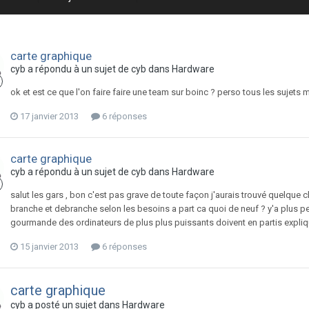
carte graphique
cyb
a répondu à un sujet de
cyb
dans
Hardware
ok et est ce que l'on faire faire une team sur boinc ? perso tous les sujets m
17 janvier 2013
6 réponses
carte graphique
cyb
a répondu à un sujet de
cyb
dans
Hardware
salut les gars , bon c'est pas grave de toute façon j'aurais trouvé quelque c
branche et debranche selon les besoins a part ca quoi de neuf ? y'a plus per
gourmande des ordinateurs de plus plus puissants doivent en partis expliquer
15 janvier 2013
6 réponses
carte graphique
cyb
a posté un sujet dans
Hardware