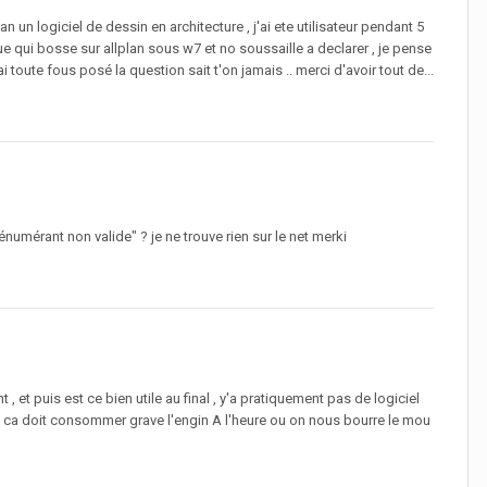
an un logiciel de dessin en architecture , j'ai ete utilisateur pendant 5
e qui bosse sur allplan sous w7 et no soussaille a declarer , je pense
 toute fous posé la question sait t'on jamais .. merci d'avoir tout de...
umérant non valide" ? je ne trouve rien sur le net merki
t , et puis est ce bien utile au final , y'a pratiquement pas de logiciel
que ca doit consommer grave l'engin A l'heure ou on nous bourre le mou