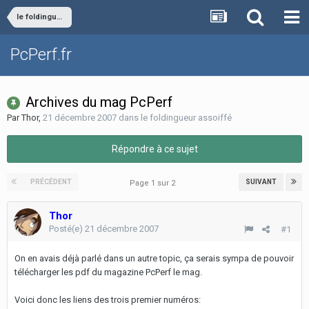
le foldingueur assoiffé
PcPerf.fr
Archives du mag PcPerf
Par
Thor
,
21 décembre 2007
dans
le foldingueur assoiffé
Répondre à ce sujet
PRÉCÉDENT
SUIVANT
Page 1 sur 2
Thor
Posté(e)
21 décembre 2007
#1
On en avais déjà parlé dans un autre topic, ça serais sympa de pouvoir
télécharger les pdf du magazine PcPerf le mag.
Voici donc les liens des trois premier numéros: