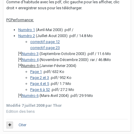
Comme d'habitude avec les pdf, clic gauche pour les afficher, clic
droit + enregistrer sous pour les télécharger.
PCPerformance:
Numéro 1
(Avril-Mai 2003) .pdf /
Numéro 2
(Juillet-Aout 2003) .pdf / 14.8 Mo
correctif page 12
correctif page 23
[*]
Numéro 3
(Septembre-Octobre 2003) .pdf / 11.6 Mo
[*]
Numéro 4
(Novembre-Décembre 2003) .rar / 46.8Mo
[*]
Numéro 5
(Janvier-Février 2004)
Page 1
.pdf/ 632 Ko
Page 2 et 3
.pdf/ 952 Ko
Page 4 et 5
.pdf/ 1.7 Mo
Page 6 à 52
.pdf/ 27.2 Mo
[*]
Numéro 6
(Mars-Avril 2004) .pdf/ 29.9 Mo
Modifié
7 juillet 2008
par Thor
Edition des liens
Citer