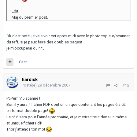
Edit:
Maj du premier post.
Ok c'est noté! je vais voir cet après midi avec le photocopieur/scanner
du taff, si je peux faire des doubles pages!
je m'occuperai du n°5
Citer
hardisk
Posté(e)
29 décembre 2007
#15
PcPerf n°5 scanné !
Bon il y aura 4 fichier PDF dont un unique contenant les pages 6 à 52
en format double page!
Le n° 6 sera pour l'année prochaine, et je mettrait tout dans un même
et unique fichier Pdf!
Thor j'attends ton mp!