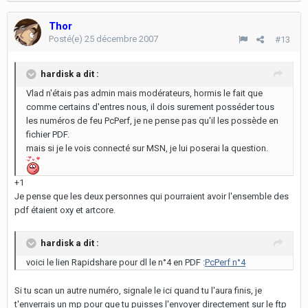
Thor
Posté(e)
25 décembre 2007
#13
hardisk a dit :
Vlad n'étais pas admin mais modérateurs, hormis le fait que
comme certains d'entres nous, il dois surement posséder tous
les numéros de feu PcPerf, je ne pense pas qu'il les possède en
fichier PDF.
mais si je le vois connecté sur MSN, je lui poserai la question.
+1
Je pense que les deux personnes qui pourraient avoir l'ensemble des
pdf étaient oxy et artcore.
hardisk a dit :
voici le lien Rapidshare pour dl le n°4 en PDF :
PcPerf n°4
Si tu scan un autre numéro, signale le ici quand tu l'aura finis, je
t'enverrais un mp pour que tu puisses l'envoyer directement sur le ftp