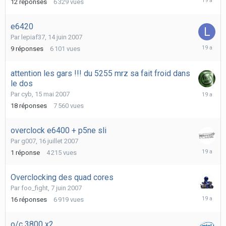
12
réponses
6 329
vues
août
2007
e6420
Par
lepiaf37
,
14 juin 2007
28
9
réponses
6 101
vues
juillet
2007
attention les gars !!! du 5255 mrz sa fait froid dans
le dos
16
Par
cyb
,
15 mai 2007
juillet
18
réponses
7 560
vues
2007
overclock e6400 + p5ne sli
Par
g007
,
16 juillet 2007
16
1
réponse
4 215
vues
juillet
2007
Overclocking des quad cores
Par
foo_fight
,
7 juin 2007
13
16
réponses
6 919
vues
juin
2007
o/c 3800 x2