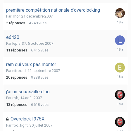
2008
première compétition nationale d’overclocking
Par
Thor
,
21 décembre 2007
22
2
réponses
4 248
vues
décembr
2007
e6420
Par
lepiaf37
,
5 octobre 2007
8
11
réponses
6 416
vues
octobre
2007
ram qui veux pas monter
Par
nitrox id
,
12 septembre 2007
22
20
réponses
9 338
vues
septemb
2007
j'ai un soussaille d'oc
Par
cyb
,
14 août 2007
15
13
réponses
6 618
vues
août
2007
Overclock I975X
Par
foo_fight
,
30 juillet 2007
3