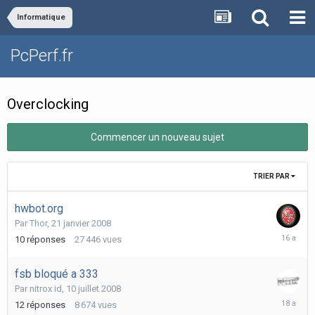
Informatique
PcPerf.fr
Overclocking
Commencer un nouveau sujet
TRIER PAR
hwbot.org
Par
Thor
,
21 janvier 2008
29
10
réponses
27 446
vues
août
2009
fsb bloqué a 333
Par
nitrox id
,
10 juillet 2008
17
12
réponses
8 674
vues
juillet