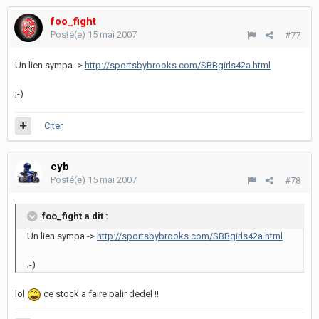
foo_fight
Posté(e)
15 mai 2007
#77
Un lien sympa ->
http://sportsbybrooks.com/SBBgirls42a.html
;-)
Citer
cyb
Posté(e)
15 mai 2007
#78
foo_fight a dit :
Un lien sympa ->
http://sportsbybrooks.com/SBBgirls42a.html
;-)
lol
ce stock a faire palir dedel !!