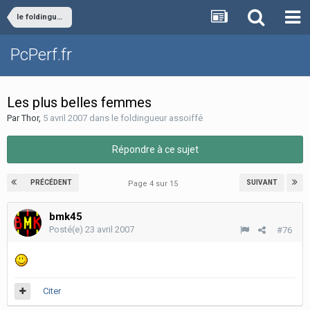
le foldingueur assoiffé
PcPerf.fr
Les plus belles femmes
Par
Thor
,
5 avril 2007
dans
le foldingueur assoiffé
Répondre à ce sujet
PRÉCÉDENT
SUIVANT
Page 4 sur 15
bmk45
Posté(e)
23 avril 2007
#76
Citer