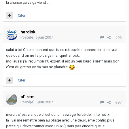
la chance ça va ça viend . . .
Citer
hardisk
Posté(e)
6 juin 2007
#96
salut à toi Ol'rem! content que tu es retrouvé ta connexion! c'est vrai
que quand on ne l'a plus ça manque! :shock:
moi aussi j'ai reçu mon PC expert, il est un peu lourd à lire^^ mais bon
c'est du gratos on va pas se plaindre!
Citer
ol' rem
Posté(e)
6 juin 2007
#97
merci , c' est vrai que c' est dur un sevrage forcé de ninternet :x
là j vai me remettre bien au pliage avec une deuxuème config plus
petite qui devra tourner avec Linux ( j sais pas encore quelle