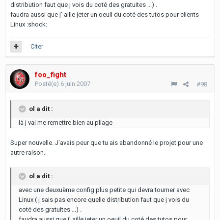
distribution faut que j vois du coté des gratuites ...) .
faudra aussi que j' aille jeter un oeuil du coté des tutos pour clients
Linux :shock:
Citer
foo_fight
Posté(e)
6 juin 2007
#98
ol a dit :
là j vai me remettre bien au pliage
Super nouvelle. J'avais peur que tu ais abandonné le projet pour une
autre raison.
ol a dit :
avec une deuxuème config plus petite qui devra tourner avec
Linux ( j sais pas encore quelle distribution faut que j vois du
coté des gratuites ...) .
faudra aussi que j' aille jeter un oeuil du coté des tutos pour