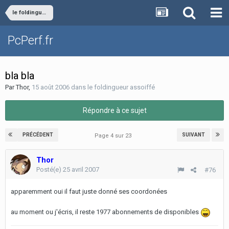
le foldingueur assoiffé
PcPerf.fr
bla bla
Par
Thor
,
15 août 2006
dans
le foldingueur assoiffé
Répondre à ce sujet
PRÉCÉDENT
SUIVANT
Page 4 sur 23
Thor
Posté(e)
25 avril 2007
#76
apparemment oui il faut juste donné ses coordonées
au moment ou j'écris, il reste 1977 abonnements de disponibles