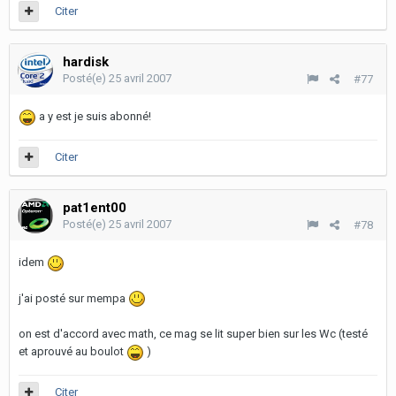
Citer
hardisk
Posté(e)
25 avril 2007
#77
a y est je suis abonné!
Citer
pat1ent00
Posté(e)
25 avril 2007
#78
idem
j'ai posté sur mempa
on est d'accord avec math, ce mag se lit super bien sur les Wc (testé
et aprouvé au boulot
)
Citer