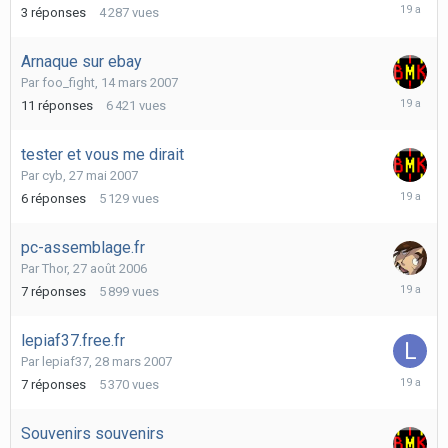
19
3
réponses
4 287
vues
juin
2007
Arnaque sur ebay
Par
foo_fight
,
14 mars 2007
10
11
réponses
6 421
vues
juin
2007
tester et vous me dirait
Par
cyb
,
27 mai 2007
27
6
réponses
5 129
vues
mai
2007
pc-assemblage.fr
Par
Thor
,
27 août 2006
27
7
réponses
5 899
vues
mai
2007
lepiaf37.free.fr
Par
lepiaf37
,
28 mars 2007
16
7
réponses
5 370
vues
mai
2007
Souvenirs souvenirs