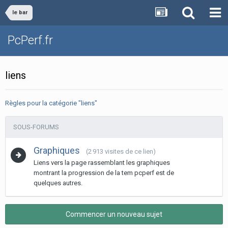
le bar
PcPerf.fr
liens
Règles pour la catégorie "liens"
SOUS-FORUMS
Graphiques
(2 913 visites de ce lien)
Liens vers la page rassemblant les graphiques
montrant la progression de la tem pcperf est de
quelques autres.
Commencer un nouveau sujet