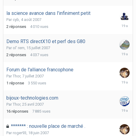
la science avance dans l'infiniment petit
Par
cyb
,
4 août 2007
4
2
réponses
4 010
vues
août
2007
Demo RTS directX10 et perf des G80
Par
ol' rem
,
15 juillet 2007
19
2
réponses
4 037
vues
juillet
2007
Forum de l'alliance francophone
Par
Thor
,
7 juillet 2007
7
1
réponse
3 550
vues
juillet
2007
bijoux-technologies.com
Par
Thor
,
25 avril 2007
23
16
réponses
7 885
vues
juin
2007
******* : nouvelle place de marché .
Par
roger93
,
18 juin 2007