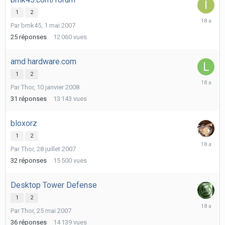
1
2
28
Par
bmk45
,
1 mai 2007
avril
2008
25
réponses
12 060
vues
amd hardware.com
1
2
15
Par
Thor
,
10 janvier 2008
mars
2008
31
réponses
13 143
vues
bloxorz
1
2
11
Par
Thor
,
28 juillet 2007
novembr
2007
32
réponses
15 500
vues
Desktop Tower Defense
1
2
16
Par
Thor
,
25 mai 2007
septemb
2007
36
réponses
14 139
vues