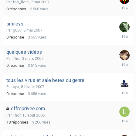
Par
foo_fight
,
7 mai 2007
8
8
réponses
5 508
vues
mai
2007
smileys
Par
g007
,
6 mai 2007
6
0
réponse
3 665
vues
mai
2007
quelques vidéos
Par
Thor
,
3 mars 2007
3
0
réponse
3 615
vues
mars
2007
tous les virus et sale betes du genre
Par
cyb
,
8 février 2007
8
0
réponse
3 656
vues
février
2007
offreprivee.com
Par
Thor
,
15 août 2006
5
18
réponses
9 206
vues
janvier
2007