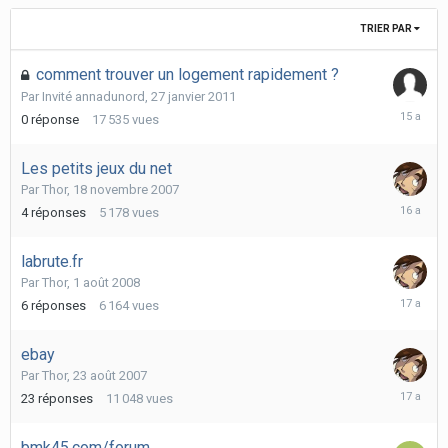
TRIER PAR
comment trouver un logement rapidement ?
Par Invité annadunord,
27 janvier 2011
27
0
réponse
17 535
vues
janvier
2011
Les petits jeux du net
Par
Thor
,
18 novembre 2007
27
4
réponses
5 178
vues
mai
2010
labrute.fr
Par
Thor
,
1 août 2008
22
6
réponses
6 164
vues
décembr
2008
ebay
Par
Thor
,
23 août 2007
3
23
réponses
11 048
vues
octobre
2008
bmk45.com/forum